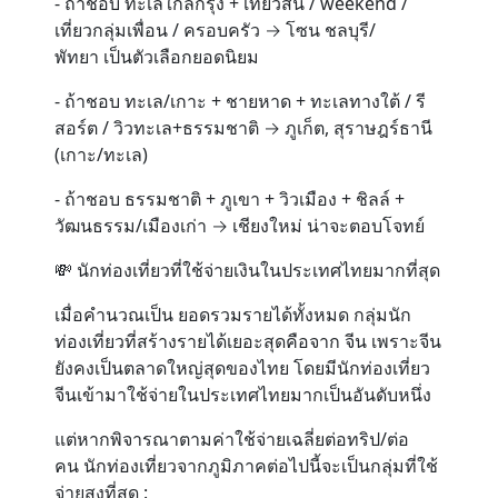
- ถ้าชอบ ทะเลใกล้กรุง + เที่ยวสั้น / weekend /
เที่ยวกลุ่มเพื่อน / ครอบครัว → โซน ชลบุรี/
พัทยา เป็นตัวเลือกยอดนิยม
- ถ้าชอบ ทะเล/เกาะ + ชายหาด + ทะเลทางใต้ / รี
สอร์ต / วิวทะเล+ธรรมชาติ → ภูเก็ต, สุราษฎร์ธานี
(เกาะ/ทะเล)
- ถ้าชอบ ธรรมชาติ + ภูเขา + วิวเมือง + ชิลล์ +
วัฒนธรรม/เมืองเก่า → เชียงใหม่ น่าจะตอบโจทย์
💸 นักท่องเที่ยวที่ใช้จ่ายเงินในประเทศไทยมากที่สุด
เมื่อคำนวณเป็น
ยอดรวมรายได้ทั้งหมด
กลุ่มนัก
ท่องเที่ยวที่สร้างรายได้เยอะสุดคือจาก จีน เพราะจีน
ยังคงเป็นตลาดใหญ่สุดของไทย โดยมีนักท่องเที่ยว
จีนเข้ามาใช้จ่ายในประเทศไทยมากเป็นอันดับหนึ่ง
แต่หากพิจารณาตาม
ค่าใช้จ่ายเฉลี่ยต่อทริป/ต่อ
คน
นักท่องเที่ยวจากภูมิภาคต่อไปนี้จะเป็นกลุ่มที่ใช้
จ่ายสูงที่สุด :