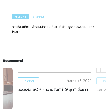
HILIGHT
Sharing
การท่องเที่ยว
จำนวนนักท่องเที่ยว
ที่พัก
ธุรกิจโรงแรม
สถิติ
โรงแรม
Recommend
สิงหาคม 3, 2026
Sharing
Shar
ถอดรหัส SOP - ความลับที่ทำให้ลูกค้าซื้อซ้ำ ใน
แชทจริง
ธุรกิจโรงแรม
OTAs 