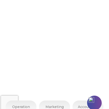
Operation
Marketing
Accounting