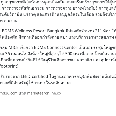
รดูแลสุขภาพที่มุ่งเน้นการดูแลป้องกัน และเสริมสร้างสุขภาพให้ผู้มา
ช่น การตรวจรหัสพันธุกรรม การตรวจความยาวเทโลเมียร์ การดูแล
ับวิตามิน แร่ธาตุ และสารต้านอนุมูลอิสระในเลือด รวมถึงบริ
ะความงาม
 BDMS Wellness Resort Bangkok
มีห้องพักจำนวน 211 ห้อง ใ
ในห้องพัก มีสถานที่ออกกำลังกาย สปา และบริการอาหารสุขภาพ (
ับกลุ่ม MICE เรียกว่า
BDMS Connect Center
เป็นหอประชุมใหญ่ขน
ะมาณ 36 คน จนไปถึงห้องใหญ่ที่สุด จุได้ 500 คน เพื่อตอบโจทย์ควา
อตึกเพื่อความยั่งยืนที่ใช้วัสดุรีไซเคิลจากขยะพลาสติก และอุปกร
ootprint)
ารรับรองจาก LEED-certified ในฐานะอาคารอนุรักษ์พลังงานที่เป็
าวะที่ดีสำหรับผู้ใช้อาคารในระดับสากล
และ
vhd36.com
marketeeronline.co