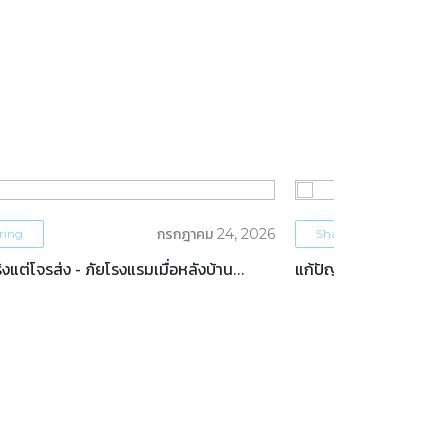
กรกฎาคม 24, 2026
ring
Sharing
งแต่โจรส่ง - ภัยโรงแรมเมื่อหลังบ้าน
แก้ปัญหา ‘ทำคอนเทนต์
 โดน HACK!!
ด้วย Content Strat
ทำโรงแรม