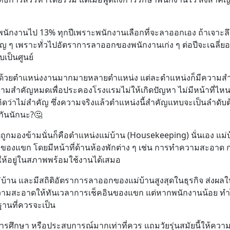
เสียพนักงานไป 13% ทุกปีเพราะพนักงานเลือกที่จะลาออกเอง ถ้าเจาะ
 ๆ เพราะทั่วไปอัตราการลาออกของพนักงานเก่ง ๆ ต่อปีจะเฉลี่ยอยู่ท
บเป็นศูนย์
อบด้วยตำแหน่งงานมากมายหลายตำแหน่ง แต่ละตำแหน่งก็มีความสำ
ความสำคัญหมดเพื่อประคองโรงแรมไม่ให้เกิดปัญหา ไม่มีหน้าที่ไห
 คิดว่าไม่สำคัญ ซึ่งความจริงแล้วตำแหน่งนี้สำคัญแทบจะเป็นลำดับต
กันนักนะ?🤔
่ถูกมองข้ามนั่นก็คือตำแหน่งแม่บ้าน (Housekeeping) นั่นเอง แม่บ
องแขก โดยมีหน้าที่ด้านห้องพักต่าง ๆ เช่น การทำความสะอาด กา
้อยู่ในสภาพพร้อมใช้งานได้เสมอ
าน และมีสถิติอัตราการลาออกของแม่บ้านสูงสุดในธุรกิจ ส่งผลใ
ามสะอาดให้ทันเวลาการเช็คอินของแขก แต่หากพนักงานน้อย ทำไ
านที่ควรจะเป็น
การศึกษา หรือประสบการณ์มากเท่าที่ควร แถมวัยรุ่นสมัยนี้ให้ควา