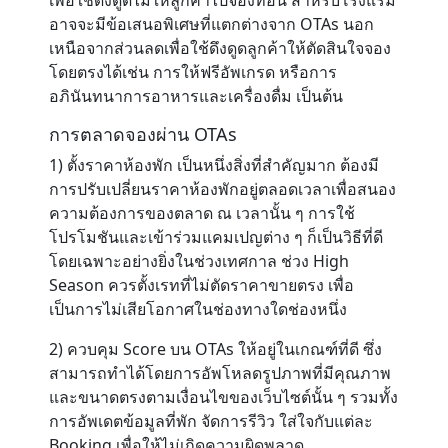
เพื่อใช้ดึงดูดไม่ให้ลูกค้าไปจองที่อื่น สำหรับโรงแรม
อาจจะมีข้อเสนอพิเศษที่แตกต่างจาก OTAs นอก
เหนือจากส่วนลดเพื่อใช้ดึงดูดลูกค้าให้ตัดสินใจจอง
โดยตรงได้เช่น การให้ฟรีอัพเกรด หรือการ
อภินันทนาการอาหารและเครื่องดื่ม เป็นต้น
การตลาดจองผ่าน OTAs
1) ตั้งราคาห้องพัก เป็นหนึ่งสิ่งที่สำคัญมาก ต้องมี
การปรับเปลี่ยนราคาห้องพักอยู่ตลอดเวลาเพื่อสนอง
ความต้องการของตลาด ณ เวลานั้น ๆ การใช้
โปรโมชันและเข้าร่วมแคมเปญต่าง ๆ ก็เป็นวิธีที่ดี
โดยเฉพาะอย่างยิ่งในช่วงเทศกาล ช่วง High
Season ควรตั้งเรทที่ไม่ตัดราคาขายตรง เพื่อ
เป็นการไม่เสียโอกาศในช่องทางใดช่องหนึ่ง
2) ควบคุม Score บน OTAs ให้อยู่ในเกณฑ์ที่ดี ซึ่ง
สามารถทำได้โดยการอัพโหลดรูปภาพที่มีคุณภาพ
และขนาดตรงตามเงื่อนไขของเว็บไซต์นั้น ๆ รวมทั้ง
การอัพเดตข้อมูลที่พัก จัดการรีวิว ใส่ใจกับแต่ละ
Booking เพื่อให้ไม่เกิดความผิดพลาด