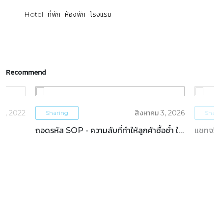
Hotel
ที่พัก
ห้องพัก
โรงแรม
Recommend
5, 2022
สิงหาคม 3, 2026
Sharing
Shar
ถอดรหัส SOP - ความลับที่ทำให้ลูกค้าซื้อซ้ำ ใน
แชทจริง
ธุรกิจโรงแรม
OTAs 