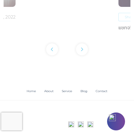
5, 2022
Shar
แชทจริง
OTAs 
Home
About
Service
Blog
Contact