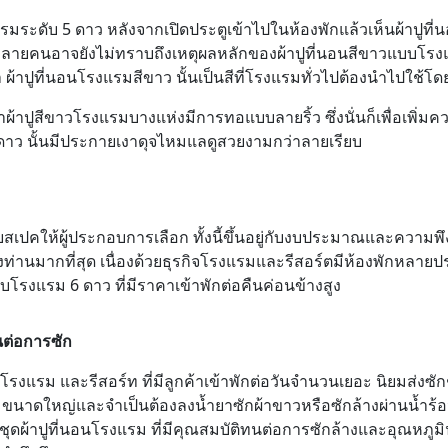
ระดับ 5 ดาว หลังจากเปิดประตูเข้าไปในห้องพักแล้วเห็นผ้าปูที่นอ
ายคนอาจยังไม่ทราบถึงเหตุผลหลักของผ้าปูที่นอนสีขาวแบบโรงแร
้าปูที่นอนโรงแรมสีขาว นั้นเป็นสีที่โรงแรมทั่วไปต้องนำไปใช้โดยห
ผ้าปูสีขาวโรงแรมบางแห่งมีการทอแบบลายริ้ว ซึ่งนั่นก็เพื่อเพิ่
 ดาว นั้นมีประกายเงาดุจไหมแลดูสวยงามกว่าลายเรียบ
สเปคให้ผู้ประกอบการเลือก ทั้งนี้ขึ้นอยู่กับงบประมาณและความพ
ท่านมากที่สุด เนื่องด้วยธุรกิจโรงแรมและรีสอร์ตมีห้องพักหลายปร
โรงแรม 6 ดาว ที่มีราคาเข้าพักต่อคืนค่อนข้างสูง
นต่อการซัก
งแรม และรีสอร์ท ที่มีลูกค้าเข้าพักต่อวันจำนวนเยอะ นิยมส่งซักชุ
รมขนาดใหญ่และจำเป็นต้องลงน้ำยาซักผ้าขาวหรือซักล้างผ่านน้ำร้อนที
ุดผ้าปูที่นอนโรงแรม ที่มีคุณสมบัติทนต่อการซักล้างและอุณหภูมิน้