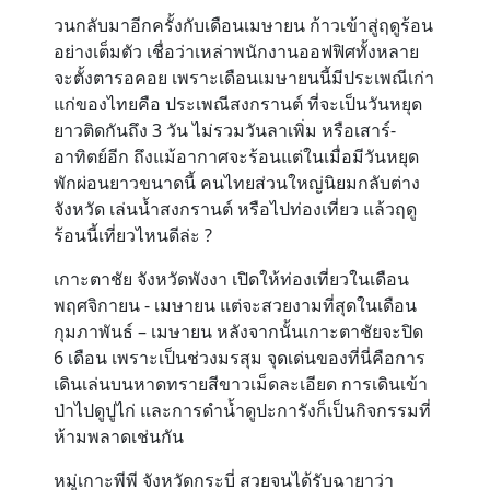
วนกลับมาอีกครั้งกับเดือนเมษายน ก้าวเข้าสู่ฤดูร้อน
อย่างเต็มตัว เชื่อว่าเหล่าพนักงานออฟฟิศทั้งหลาย
Contact
จะตั้งตารอคอย เพราะเดือนเมษายนนี้มีประเพณีเก่า
แก่ของไทยคือ ประเพณีสงกรานต์ ที่จะเป็นวันหยุด
ยาวติดกันถึง 3 วัน ไม่รวมวันลาเพิ่ม หรือเสาร์-
อาทิตย์อีก ถึงแม้อากาศจะร้อนแต่ในเมื่อมีวันหยุด
พักผ่อนยาวขนาดนี้ คนไทยส่วนใหญ่นิยมกลับต่าง
จังหวัด เล่นน้ำสงกรานต์ หรือไปท่องเที่ยว แล้วฤดู
ร้อนนี้เที่ยวไหนดีล่ะ ?
เกาะตาชัย จังหวัดพังงา
เปิดให้ท่องเที่ยวในเดือน
พฤศจิกายน - เมษายน แต่จะสวยงามที่สุดในเดือน
กุมภาพันธ์ – เมษายน หลังจากนั้นเกาะตาชัยจะปิด
6 เดือน เพราะเป็นช่วงมรสุม จุดเด่นของที่นี่คือการ
เดินเล่นบนหาดทรายสีขาวเม็ดละเอียด การเดินเข้า
ป่าไปดูปูไก่ และการดำน้ำดูปะการังก็เป็นกิจกรรมที่
ห้ามพลาดเช่นกัน
หมู่เกาะพีพี จังหวัดกระบี่
สวยจนได้รับฉายาว่า