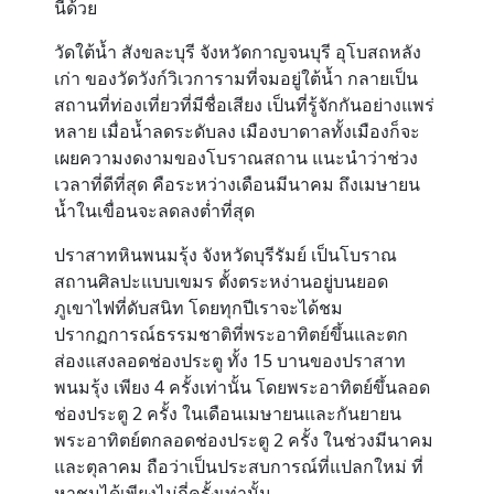
นี้ด้วย
วัดใต้น้ำ สังขละบุรี
จังหวัดกาญจนบุรี อุโบสถหลัง
เก่า ของวัดวังก์วิเวการามที่จมอยู่ใต้น้ำ กลายเป็น
สถานที่ท่องเที่ยวที่มีชื่อเสียง เป็นที่รู้จักกันอย่างแพร่
หลาย เมื่อน้ำลดระดับลง เมืองบาดาลทั้งเมืองก็จะ
เผยความงดงามของโบราณสถาน แนะนำว่าช่วง
เวลาที่ดีที่สุด คือระหว่างเดือนมีนาคม ถึงเมษายน
น้ำในเขื่อนจะลดลงต่ำที่สุด
ปราสาทหินพนมรุ้ง
จังหวัดบุรีรัมย์ เป็นโบราณ
สถานศิลปะแบบเขมร ตั้งตระหง่านอยู่บนยอด
ภูเขาไฟที่ดับสนิท โดยทุกปีเราจะได้ชม
ปรากฏการณ์ธรรมชาติที่พระอาทิตย์ขึ้นและตก
ส่องแสงลอดช่องประตู ทั้ง 15 บานของปราสาท
พนมรุ้ง เพียง 4 ครั้งเท่านั้น โดยพระอาทิตย์ขึ้นลอด
ช่องประตู 2 ครั้ง ในเดือนเมษายนและกันยายน
พระอาทิตย์ตกลอดช่องประตู 2 ครั้ง ในช่วงมีนาคม
และตุลาคม ถือว่าเป็นประสบการณ์ที่แปลกใหม่ ที่
หาชมได้เพียงไม่กี่ครั้งเท่านั้น