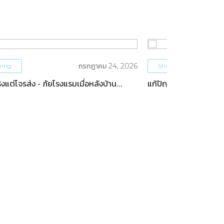
กรกฎาคม 24, 2026
ring
Sharing
งแต่โจรส่ง - ภัยโรงแรมเมื่อหลังบ้าน
แก้ปัญหา ‘ทำคอนเทนต์
 โดน HACK!!
ด้วย Content Strat
ทำโรงแรม