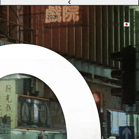
News
News
กรกฎาคม 17, 2026
กรกฎา
5 อันดับประเทศที่เข้ามาท่องเที่ยวในไทยเยอะที่สุด
🇯🇵 ญี
ครึ่งปีแรก 2569
รอบ 48 ป